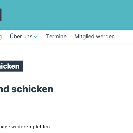
g
Über uns
Termine
Mitglied werden
icken
nd schicken
epage weiterempfehlen.