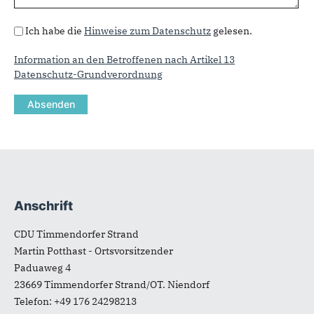
Datenschutz
*
Ich habe die
Hinweise zum Datenschutz
gelesen.
Information an den Betroffenen nach Artikel 13
Datenschutz-Grundverordnung
Anschrift
Fußbereich
CDU Timmendorfer Strand
Martin Potthast - Ortsvorsitzender
Paduaweg 4
23669
Timmendorfer Strand/OT. Niendorf
Telefon:
+49 176 24298213