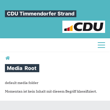
CDU Timmendorfer Strand
Toggl
Sie sind hier
Media
Root
Media Root
default media folder
Momentan ist kein Inhalt mit diesem Begriff klassifiziert.