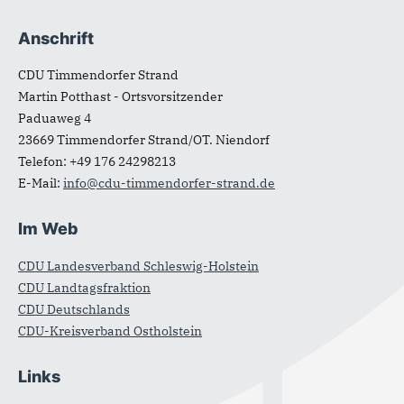
Anschrift
Fußbereich
CDU Timmendorfer Strand
Martin Potthast - Ortsvorsitzender
Paduaweg 4
23669
Timmendorfer Strand/OT. Niendorf
Telefon:
+49 176 24298213
E-Mail:
info@cdu-timmendorfer-strand.de
Im Web
CDU Landesverband Schleswig-Holstein
CDU Landtagsfraktion
CDU Deutschlands
CDU-Kreisverband Ostholstein
Links